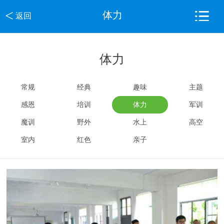
<
体力
返回
体力
常规
经典
趣味
主题
感恩
培训
体力
军训
魔训
野外
水上
高空
室内
红色
亲子