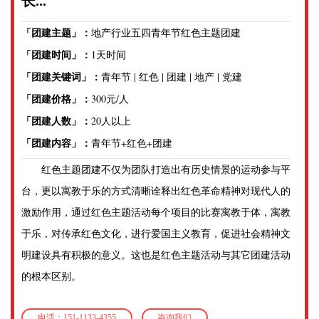
长...
地产行业五四青年节红色主题团建
「团建主题」：
1天时间
「团建时间」：
青年节 | 红色 | 团建 | 地产 | 党建
「团建关键词」：
300元/人
「团建价格」：
20人以上
「团建人数」：
青年节+红色+团建
「团建内容」：
红色主题团建不仅为团队打造出有历史情景的运动参与平
台，更以寓教于乐的方式清晰诠释出红色革命精神对现代人的
激励作用，通过红色主题活动每个项目的比赛寓教于体，寓教
于乐，对传承红色文化，进行爱国主义教育，促进社会精神文
明建设具有积极的意义。这也是红色主题活动与其它团建活动
的根本区别。
电话：151-1133-4355
咨询我们