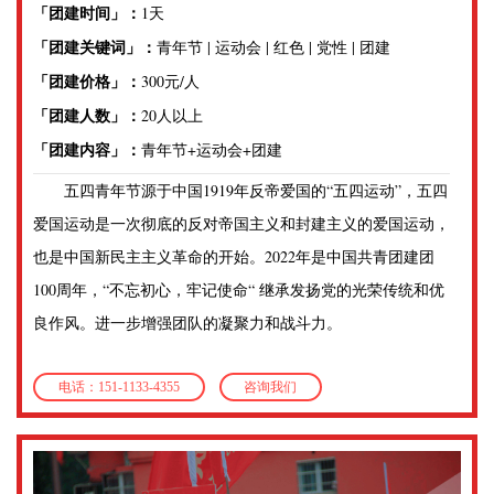
1天
「团建时间」：
青年节 | 运动会 | 红色 | 党性 | 团建
「团建关键词」：
300元/人
「团建价格」：
20人以上
「团建人数」：
青年节+运动会+团建
「团建内容」：
五四青年节源于中国1919年反帝爱国的“五四运动”，五四
爱国运动是一次彻底的反对帝国主义和封建主义的爱国运动，
也是中国新民主主义革命的开始。2022年是中国共青团建团
100周年，“不忘初心，牢记使命“ 继承发扬党的光荣传统和优
良作风。进一步增强团队的凝聚力和战斗力。
电话：151-1133-4355
咨询我们