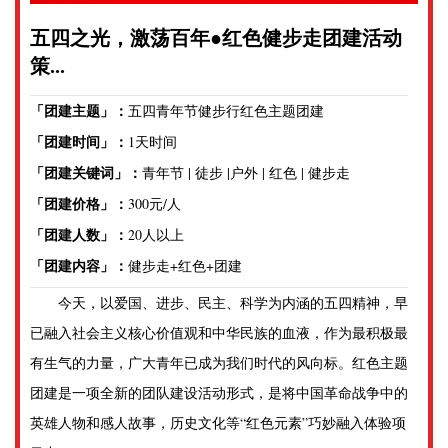
五四之光，激荡百年●红色健步走团建活动
策...
五四青年节健步行红色主题团建
「团建主题」：
1天时间
「团建时间」：
青年节 | 徒步 |户外 | 红色 | 健步走
「团建关键词」：
300元/人
「团建价格」：
20人以上
「团建人数」：
健步走+红色+团建
「团建内容」：
今天，以爱国、进步、民主、科学为内涵的五四精神，早
已融入社会主义核心价值观和中华民族的血液，作为最积极最
有生气的力量，广大青年已成为我们时代的风向标。红色主题
团建是一项全新的团队建设活动形式，是将中国革命战争中的
英雄人物和感人故事，历史文化等“红色元素”巧妙融入体验项