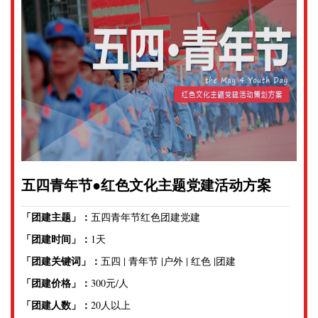
五四青年节●红色文化主题党建活动方案
五四青年节红色团建党建
「团建主题」：
1天
「团建时间」：
五四 | 青年节 |户外 | 红色 |团建
「团建关键词」：
300元/人
「团建价格」：
20人以上
「团建人数」：