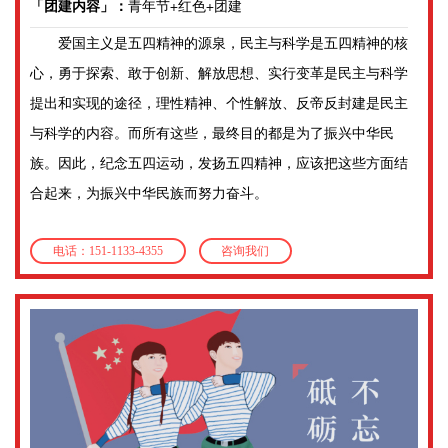
青年节+红色+团建
「团建内容」：
爱国主义是五四精神的源泉，民主与科学是五四精神的核
心，勇于探索、敢于创新、解放思想、实行变革是民主与科学
提出和实现的途径，理性精神、个性解放、反帝反封建是民主
与科学的内容。而所有这些，最终目的都是为了振兴中华民
族。因此，纪念五四运动，发扬五四精神，应该把这些方面结
合起来，为振兴中华民族而努力奋斗。
电话：151-1133-4355
咨询我们