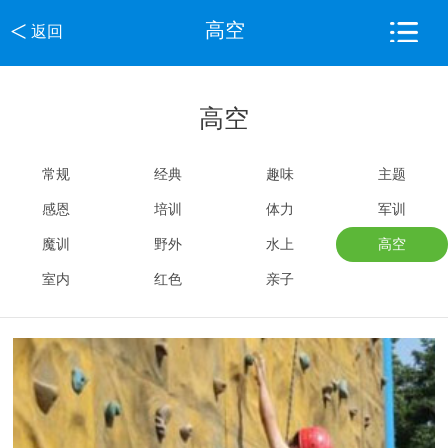
<
高空
返回
高空
常规
经典
趣味
主题
感恩
培训
体力
军训
魔训
野外
水上
高空
室内
红色
亲子