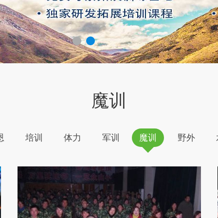
魔训
恩
培训
体力
军训
魔训
野外