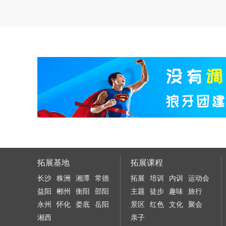
拓展基地
拓展课程
长沙
株洲
湘潭
常德
拓展
培训
内训
运动会
益阳
郴州
衡阳
邵阳
主题
徒步
趣味
旅行
永州
怀化
娄底
岳阳
景区
红色
文化
聚会
湘西
亲子