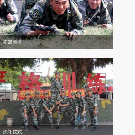
匍匐前进
洗礼仪式