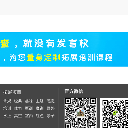
官方微信
拓展项目
常规
经典
趣味
主题
感恩
培训
体力
军训
魔训
野外
水上
高空
室内
红色
亲子