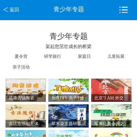
<
青少年专题
返回
青少年专题
架起您茁壮成长的桥梁
夏令营
研学旅行
家庭日
儿童拓展
亲子活动
靖港古镇陶瓷
创意DIY-亲子T恤
北京“I AM 外交
DIY，古镇定向寻
家庭日活动
官”研学旅行
宝一天活动方案
古法造纸创意体
草木染主题研学
军事化夏令营之
验团建
活动
铁血少年团