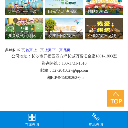
大手牵小手，你
阳光宝贝 快乐家
团队彩虹伞
我共成长
庭
儿童软式棍球比
农庄乐园家庭日
企业家庭日之我
赛
爱烘焙
共
16
条 1/2 页
首页
上一页
上页
下一页
尾页
公司地址：长沙市开福区四方坪长城万富汇金座1801-1803室
咨询热线：133-1731-1318
邮箱：3272045027@qq.com
湘ICP备15020262号-3
在线咨询
电话咨询