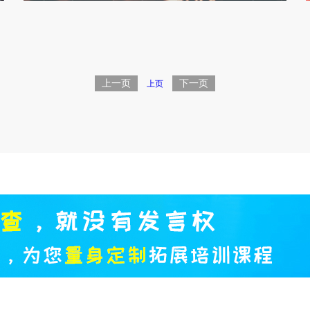
上一页
下一页
上页