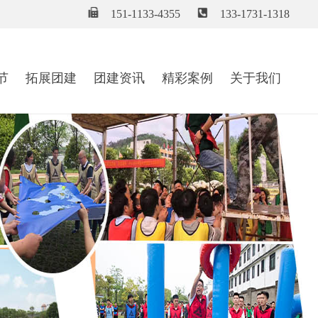
真冰团建
冰纷万象真冰团建活动让您的团队在娱乐中收获
快乐，在激情碰撞中融合团队，在趣味游戏中释
放压力。体验回归自然的感觉，锻炼心血管舒张