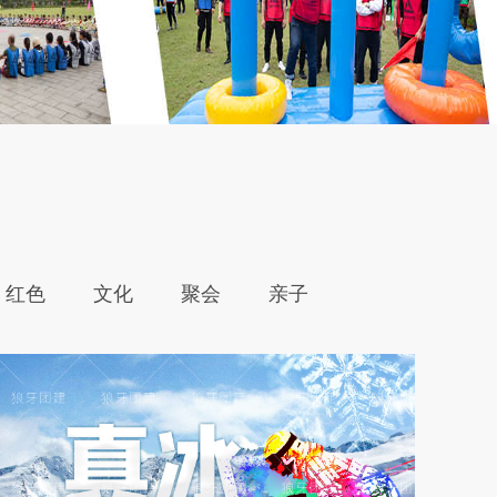
力，提高心理素质和反应能力。
+
纳斯卡巨画-共绘蓝图
团队巨画是一项极具趣味性的Team building活
红色
文化
聚会
亲子
动，适合大型团队合作完成。一个团队，多个小
组，共同绘出企业的精彩篇章，强化归属感!有
效分工配合，促成默契团队，加快团队融合!细
+
化工作内容，高效沟通，提升团队绩效!