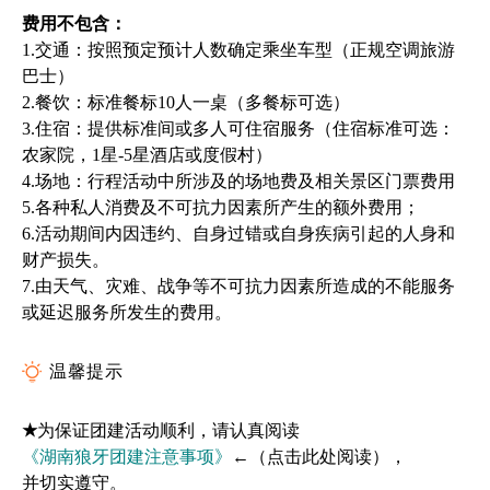
费用不包含：
1.交通：按照预定预计人数确定乘坐车型（正规空调旅游
巴士）
2.餐饮：标准餐标10人一桌（多餐标可选）
3.住宿：提供标准间或多人可住宿服务（住宿标准可选：
农家院，1星-5星酒店或度假村）
4.场地：行程活动中所涉及的场地费及相关景区门票费用
5.各种私人消费及不可抗力因素所产生的额外费用；
6.活动期间内因违约、自身过错或自身疾病引起的人身和
财产损失。
7.由天气、
灾
难、战争等不可抗力因素所造成的不能服务
或延迟服务所发生的费用。
温馨提示
★
为保证团建活动顺利，请认真阅读
《湖南狼牙团建注意事项》
←（点击此处阅读），
并切实遵守。