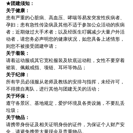
★团建须知：
关于健康：
患有严重的心脏病、高血压、哮喘等易发突发性疾病者、
孕妇；患有急性传染病及其他不适于参加公众活动的疾病
者；近期做过大手术者；以及经医生叮嘱减少大量户外活
动者，请您务必声明您的健康状况，如您具备上述情形，
则您不被接受团建申请；
关于着装：
请着运动服或其它宽松服装及软底运动鞋，女性不要穿着
裙装、佩戴戒指、项链、耳环等饰品；
关于纪律：
所有学员必须服从老师及教练的安排与指挥，未经许可，
不得擅自离队，进行其他与团建无关的活动；
关于环保：
遵守各景区、基地规定，爱护环境及各类设施，不要乱丢
垃圾；
关于物品：
请携带身份证及相关证明身份的证件，为保证个人财产安
全，请避免携带大量现金及贵重物品。