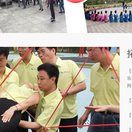
【
靠
网
【
【
【