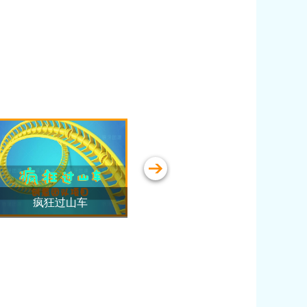
茶马古道徒步
徒步穿越-槟榔谷
铜