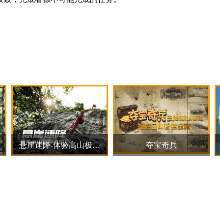
夺宝奇兵
疯狂过山车