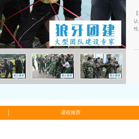
【
认
性
课程推荐