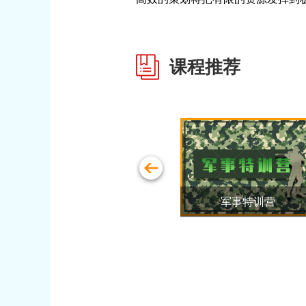
课程推荐
同鼓舞
军事特训营
悬崖速降-体验高山极限
运动