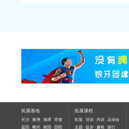
拓展基地
拓展课程
长沙
株洲
湘潭
常德
拓展
培训
内训
运动会
益阳
郴州
衡阳
邵阳
主题
徒步
趣味
旅行