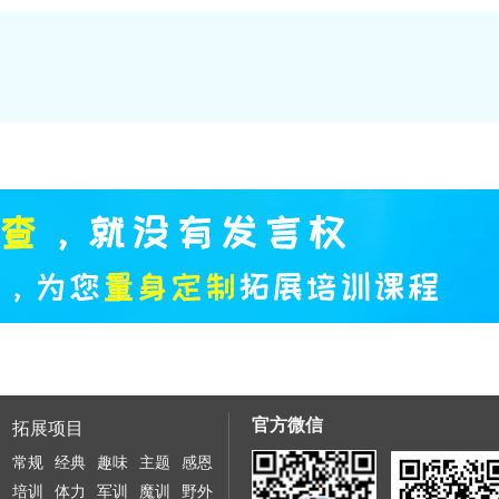
官方微信
拓展项目
常规
经典
趣味
主题
感恩
培训
体力
军训
魔训
野外