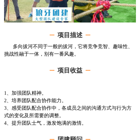
项目描述
多向拔河不同于一般的拔河，它将竞争竞智、趣味性、
挑战性融于一体，别有一番风趣。
项目收益
1、加强团队精神。
2、培养团队配合协作能力。
3、感受团队配合协作中，各成员之间的沟通方式与行为方
式的变化及所需要的调整。
4、提升团队士气，激发饱满的激情。
团建顾问